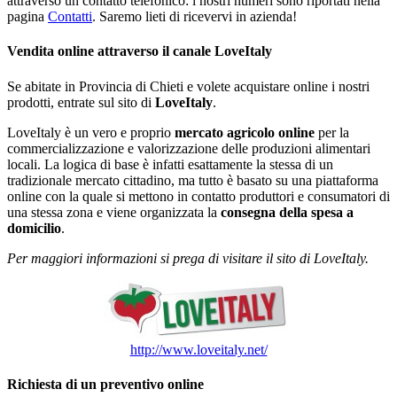
attraverso un contatto telefonico: i nostri numeri sono riportati nella
pagina
Contatti
. Saremo lieti di ricevervi in azienda!
Vendita online attraverso il canale LoveItaly
Se abitate in Provincia di Chieti e volete acquistare online i nostri
prodotti, entrate sul sito di
LoveItaly
.
LoveItaly è un vero e proprio
mercato agricolo online
per la
commercializzazione e valorizzazione delle produzioni alimentari
locali. La logica di base è infatti esattamente la stessa di un
tradizionale mercato cittadino, ma tutto è basato su una piattaforma
online con la quale si mettono in contatto produttori e consumatori di
una stessa zona e viene organizzata la
consegna della spesa a
domicilio
.
Per maggiori informazioni si prega di visitare il sito di LoveItaly.
http://www.loveitaly.net/
Richiesta di un preventivo online