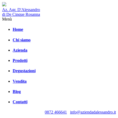
Az. Agr. D'Alessandro
di De Cinque Rosanna
Menù
Home
Chi siamo
Azienda
Prodotti
Degustazioni
Vendita
Blog
Contatti
0872 466641
info@aziendadalessandro.it