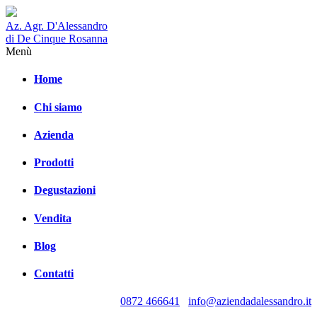
Az. Agr. D'Alessandro
di De Cinque Rosanna
Menù
Home
Chi siamo
Azienda
Prodotti
Degustazioni
Vendita
Blog
Contatti
0872 466641
info@aziendadalessandro.it