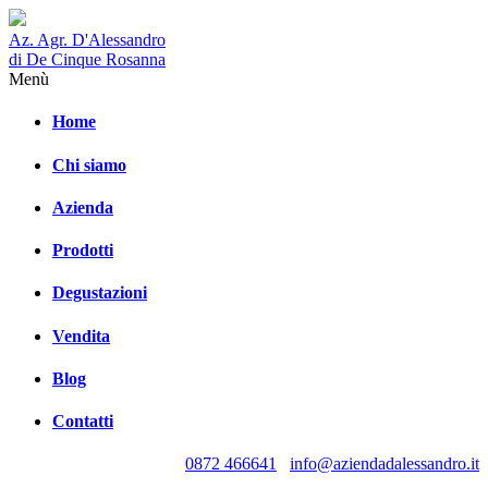
Az. Agr. D'Alessandro
di De Cinque Rosanna
Menù
Home
Chi siamo
Azienda
Prodotti
Degustazioni
Vendita
Blog
Contatti
0872 466641
info@aziendadalessandro.it