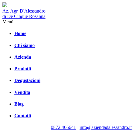
Az. Agr. D'Alessandro
di De Cinque Rosanna
Menù
Home
Chi siamo
Azienda
Prodotti
Degustazioni
Vendita
Blog
Contatti
0872 466641
info@aziendadalessandro.it