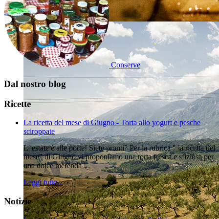
Conserve
Dal nostro blog
Ricette
La ricetta del mese di Giugno - Torta allo yogurt e pesche
sciroppate
L' estate è alle porte! Siete pronti? Per la rubrica " la ricetta del
mese" di Giugno vi proponiamo una torta fresca e sfiziosa per
una dolce merenda !
Leggi tutto...
Notizie