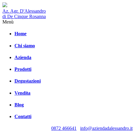
Az. Agr. D'Alessandro
di De Cinque Rosanna
Menù
Home
Chi siamo
Azienda
Prodotti
Degustazioni
Vendita
Blog
Contatti
0872 466641
info@aziendadalessandro.it