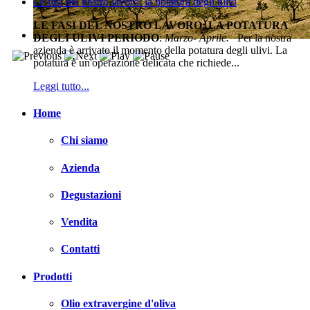
Le fasi del nostro lavoro: la potatura degli ulivi
LE FASI DEL NOSTRO LAVORO: LA POTATURA
DEGLI ULIVI
PERIODO
:
Marzo- Aprile.
Per la nostra
azienda è arrivato il momento della potatura degli ulivi. La
potatura è un'operazione delicata che richiede...
Leggi tutto...
Home
Chi siamo
Azienda
Degustazioni
Vendita
Contatti
Prodotti
Olio extravergine d'oliva